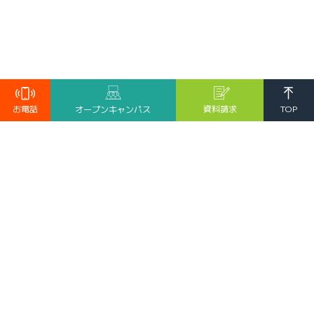
TOP
お電話
資料請求
オープンキャンパス
受験生の方へ
保護者の皆様へ
卒業生へ
求人・採用ご担当者様へ